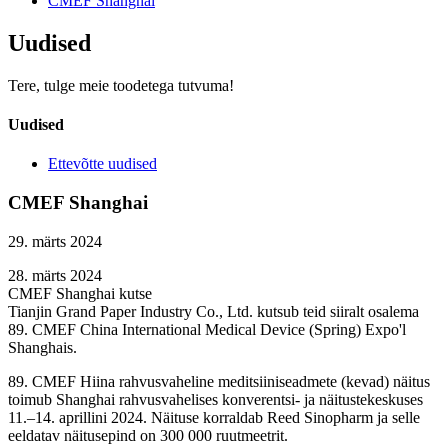
CMEF Shanghai
Uudised
Tere, tulge meie toodetega tutvuma!
Uudised
Ettevõtte uudised
CMEF Shanghai
29. märts 2024
28. märts 2024
CMEF Shanghai kutse
Tianjin Grand Paper Industry Co., Ltd. kutsub teid siiralt osalema
89. CMEF China International Medical Device (Spring) Expo'l
Shanghais.
89. CMEF Hiina rahvusvaheline meditsiiniseadmete (kevad) näitus
toimub Shanghai rahvusvahelises konverentsi- ja näitustekeskuses
11.–14. aprillini 2024. Näituse korraldab Reed Sinopharm ja selle
eeldatav näitusepind on 300 000 ruutmeetrit.