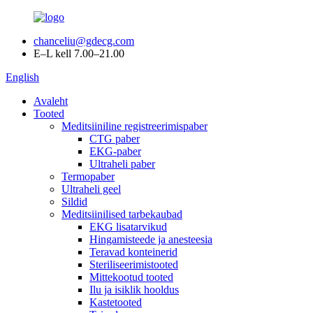
chanceliu@gdecg.com
E–L kell 7.00–21.00
English
Avaleht
Tooted
Meditsiiniline registreerimispaber
CTG paber
EKG-paber
Ultraheli paber
Termopaber
Ultraheli geel
Sildid
Meditsiinilised tarbekaubad
EKG lisatarvikud
Hingamisteede ja anesteesia
Teravad konteinerid
Steriliseerimistooted
Mittekootud tooted
Ilu ja isiklik hooldus
Kastetooted