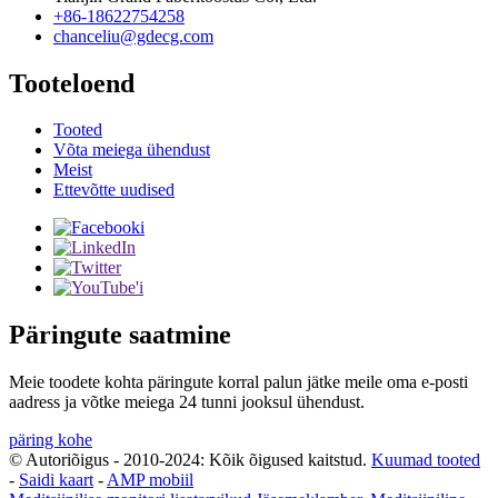
+86-18622754258
chanceliu@gdecg.com
Tooteloend
Tooted
Võta meiega ühendust
Meist
Ettevõtte uudised
Päringute saatmine
Meie toodete kohta päringute korral palun jätke meile oma e-posti
aadress ja võtke meiega 24 tunni jooksul ühendust.
päring kohe
© Autoriõigus - 2010-2024: Kõik õigused kaitstud.
Kuumad tooted
-
Saidi kaart
-
AMP mobiil