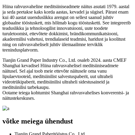
Hiina rahvusvaheline meditsiiniseadmete näitus asutati 1979. aastal
ja seda peetakse kaks korda aastas, kevadel ja sügisel. Pärast enam
kui 40 aastat uuenduslikku arengut on sellest saanud juhtiv
globaalne tööstuskett, mis hõlmab kogu tööstusketti. See integreerib
teaduslikku ja tehnoloogilist innovatsiooni, uute toodete
turuletoomist, ettevõtete dokkimist, brändikommunikatsiooni,
akadeemilisi vahetusi, trendialaseid teadmisi, haridust ja koolitust
ning on rahvusvaheliselt juhtiv ülemaailmne terviklik
teenindusplatvorm.
Tianjin Grand Paper Industry Co., Ltd. osaleb 2024. aasta CMEF
Shanghai kevadisel Hiina rahvusvahelisel meditsiiniseadmete
näitusel. Sel ajal toob meie ettevõte näitusele oma vanu
lipulaevtooteid, meditsiinilist salvestuspaberit, uut ultraheli
videotrükipaberit, meditsiinilisi ultraheli sidestusaineid ja
meditsiinilisi tarbekaupu.
Ootame teiega kohtumist Shanghai rahvusvahelises konverentsi- ja
näitustekeskuses.
võtke meiega ühendust
Tianjin Grand Paberitööstus Co., Ltd.