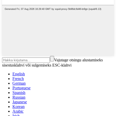
Vajutage otsingu alustamiseks
sisestusklahvi või sulgemiseks ESC-klahvi
English
French
German
Portuguese
Spanish
Russian
Japanese
Korean
Arabic
Irish