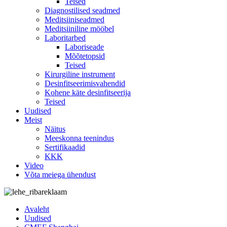
Teised
Diagnostilised seadmed
Meditsiiniseadmed
Meditsiiniline mööbel
Laboritarbed
Laboriseade
Mõõtetopsid
Teised
Kirurgiline instrument
Desinfitseerimisvahendid
Kohene käte desinfitseerija
Teised
Uudised
Meist
Näitus
Meeskonna teenindus
Sertifikaadid
KKK
Video
Võta meiega ühendust
Avaleht
Uudised