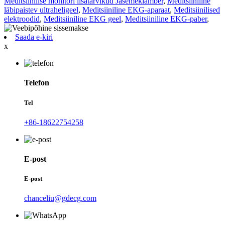
Meditsiinilise monitori lisatarvikud Jäsemeklamber
,
Meditsiiniline
läbipaistev ultraheligeel
,
Meditsiiniline EKG-aparaat
,
Meditsiinilised
elektroodid
,
Meditsiiniline EKG geel
,
Meditsiiniline EKG-paber
,
Saada e-kiri
x
Telefon
Tel
+86-18622754258
E-post
E-post
chanceliu@gdecg.com