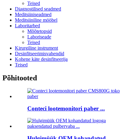
Teised
Diagnostilised seadmed
Meditsiiniseadmed
Meditsiiniline mööbel
Laboritarbed
Mõõtetopsid
Laboriseade
Teised
Kirurgiline instrument
Desinfitseerimisvahendid
Kohene käte desinfitseerija
Teised
Põhitooted
Conteci lootemonitori paber ...
Hulgimüük OEM kohandatud