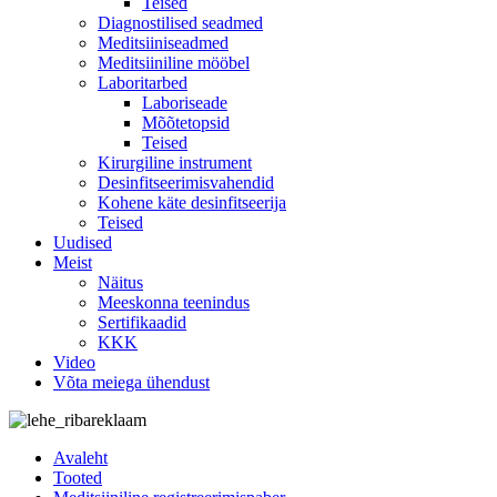
Teised
Diagnostilised seadmed
Meditsiiniseadmed
Meditsiiniline mööbel
Laboritarbed
Laboriseade
Mõõtetopsid
Teised
Kirurgiline instrument
Desinfitseerimisvahendid
Kohene käte desinfitseerija
Teised
Uudised
Meist
Näitus
Meeskonna teenindus
Sertifikaadid
KKK
Video
Võta meiega ühendust
Avaleht
Tooted