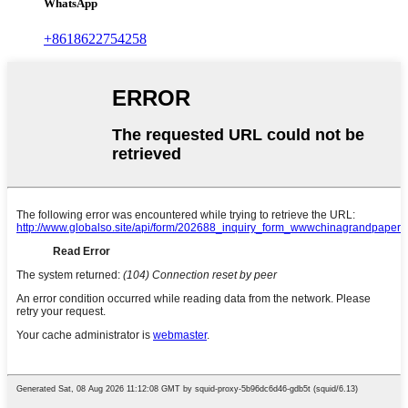
WhatsApp
+8618622754258