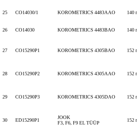
25
CO14030/1
KOROMETRICS 4483AAO
140 
26
CO14030
KOROMETRICS 4483BAO
140 
27
CO15290P1
KOROMETRICS 4305BAO
152 
28
CO15290P2
KOROMETRICS 4305AAO
152 
29
CO15290P3
KOROMETRICS 4305DAO
152 
JOOK
30
ED15290P1
152 
F3, F6, F9 EL TÜÜP