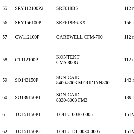
55
SRY112100P2
SRF618B5
112 
56
SRY156100P
SRF618B6-K9
156 
57
CW112100P
CAREWELL CFM-700
112 
KONTEKT
58
CT112100P
112 
CMS 800G
SONICAID
59
SO143150P
143 
8400-8003 MERIDIAN800
SONICAID
60
SO139150P1
139 
8330-8003 FM3
61
TO151150P1
TOITU 0030-0005
151
62
TO151150P2
TOITU DL 0030-0005
151