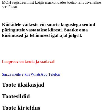
MOH registreerimist kõigis maakondades toetab rahvusvaheline
sertifikaat.
Kõikidele väikeste või suurte kogustega seotud
päringutele vastatakse kiiresti. Saatke oma
küsimused ja tellimused igal ajal julgelt.
Laoproov on tasuta ja saadaval
Saada meile e-kiri
WhatsApp
Telefon
Toote üksikasjad
Tootesildid
Toote kirjeldus