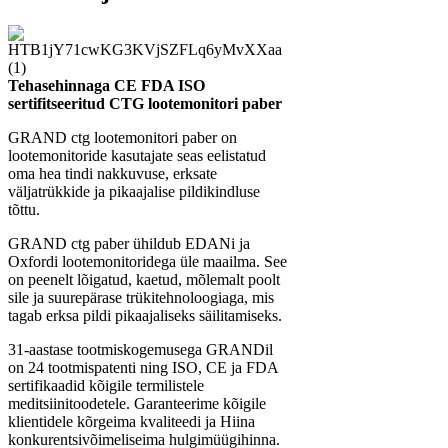
Tehasehinnaga CE FDA ISO
sertifitseeritud CTG lootemonitori paber
GRAND ctg lootemonitori paber on
lootemonitoride kasutajate seas eelistatud
oma hea tindi nakkuvuse, erksate
väljatrükkide ja pikaajalise pildikindluse
tõttu.
GRAND ctg paber ühildub EDANi ja
Oxfordi lootemonitoridega üle maailma. See
on peenelt lõigatud, kaetud, mõlemalt poolt
sile ja suurepärase trükitehnoloogiaga, mis
tagab erksa pildi pikaajaliseks säilitamiseks.
31-aastase tootmiskogemusega GRANDil
on 24 tootmispatenti ning ISO, CE ja FDA
sertifikaadid kõigile termilistele
meditsiinitoodetele. Garanteerime kõigile
klientidele kõrgeima kvaliteedi ja Hiina
konkurentsivõimeliseima hulgimüügihinna.