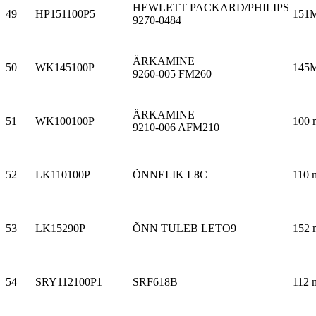
HEWLETT PACKARD/PHILIPS
49
HP151100P5
151
9270-0484
ÄRKAMINE
50
WK145100P
145
9260-005 FM260
ÄRKAMINE
51
WK100100P
100 
9210-006 AFM210
52
LK110100P
ÕNNELIK L8C
110 
53
LK15290P
ÕNN TULEB LETO9
152 
54
SRY112100P1
SRF618B
112 