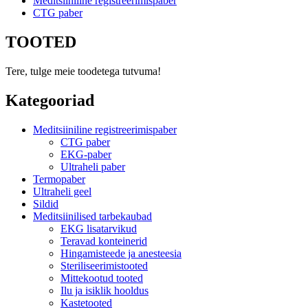
Meditsiiniline registreerimispaber
CTG paber
TOOTED
Tere, tulge meie toodetega tutvuma!
Kategooriad
Meditsiiniline registreerimispaber
CTG paber
EKG-paber
Ultraheli paber
Termopaber
Ultraheli geel
Sildid
Meditsiinilised tarbekaubad
EKG lisatarvikud
Teravad konteinerid
Hingamisteede ja anesteesia
Steriliseerimistooted
Mittekootud tooted
Ilu ja isiklik hooldus
Kastetooted