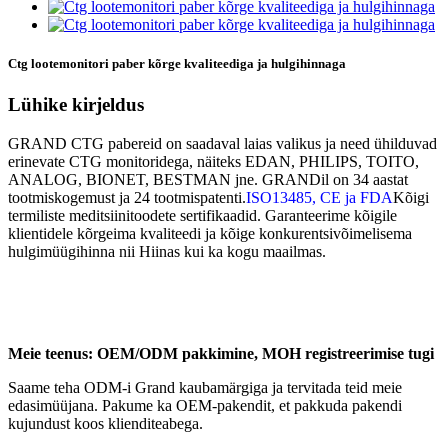
Ctg lootemonitori paber kõrge kvaliteediga ja hulgihinnaga
Lühike kirjeldus
GRAND CTG pabereid on saadaval laias valikus ja need ühilduvad
erinevate CTG monitoridega, näiteks EDAN, PHILIPS, TOITO,
ANALOG, BIONET, BESTMAN jne. GRANDil on 34 aastat
tootmiskogemust ja 24 tootmispatenti.
ISO13485, CE ja FDA
Kõigi
termiliste meditsiinitoodete sertifikaadid. Garanteerime kõigile
klientidele kõrgeima kvaliteedi ja kõige konkurentsivõimelisema
hulgimüügihinna nii Hiinas kui ka kogu maailmas.
Meie teenus: OEM/ODM pakkimine, MOH registreerimise tugi
Saame teha ODM-i Grand kaubamärgiga ja tervitada teid meie
edasimüüjana. Pakume ka OEM-pakendit, et pakkuda pakendi
kujundust koos klienditeabega.