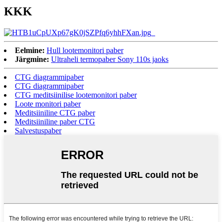
KKK
Eelmine:
Hull lootemonitori paber
Järgmine:
Ultraheli termopaber Sony 110s jaoks
CTG diagrammipaber
CTG diagrammipaber
CTG meditsiinilise lootemonitori paber
Loote monitori paber
Meditsiiniline CTG paber
Meditsiiniline paber CTG
Salvestuspaber