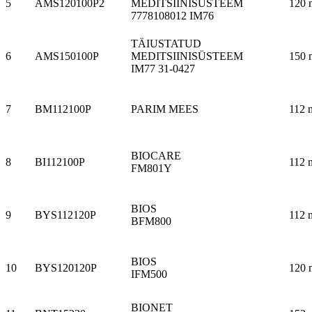
5
AMS120100P2
MEDITSIINISÜSTEEM
120 
7778108012 IM76
TÄIUSTATUD
6
AMS150100P
MEDITSIINISÜSTEEM
150 
IM77 31-0427
7
BM112100P
PARIM MEES
112 
BIOCARE
8
BI112100P
112 
FM801Y
BIOS
9
BYS112120P
112 
BFM800
BIOS
10
BYS120120P
120 
IFM500
BIONET