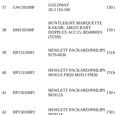
GOLDWAY
37
GW150100P
150 
20-3 110-160
HUNTLEIGHT MARQUETTE
KAKSIK, 248325 BABY
38
HM150100P
150 
DOPPLEX ACC15, BD4000XS
(TÜHI)
HEWLETT PACKARD/PHILIPS
39
HP151100P1
151
9270-0630
HEWLETT PACKARD/PHILIPS
40
HP151100P2
151
M1911A FM20 M1913 FM30
HEWLETT PACKARD/PHILIPS
41
HP150100P1
150 
M1912A
HEWLETT PACKARD/PHILIPS
42
HP150100P2
150 
M1913A