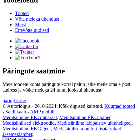
Tooteloend
Tooted
Võta meiega ühendust
Meist
Ettevõtte uudised
Päringute saatmine
Meie toodete kohta päringute korral palun jätke meile oma e-posti
aadress ja võtke meiega 24 tunni jooksul ühendust.
päring kohe
© Autoriõigus - 2010-2024: Kõik õigused kaitstud.
Kuumad tooted
-
Saidi kaart
-
AMP mobiil
Meditsiiniline EKG-aparaat
,
Meditsiiniline EKG-paber
,
Meditsiinilised elektroodid
,
Meditsiiniline läbipaistev ultraheligeel
,
Meditsiiniline EKG geel
,
Meditsiinilise monitori lisatarvikud
Jäsemeklamber
,