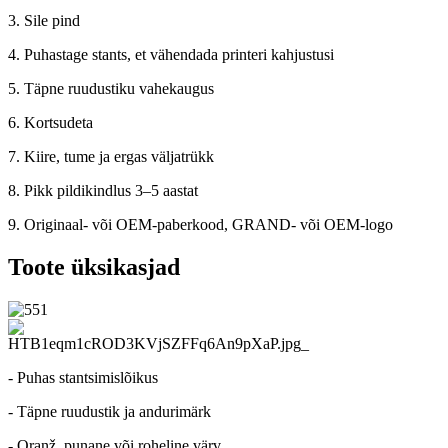
3. Sile pind
4. Puhastage stants, et vähendada printeri kahjustusi
5. Täpne ruudustiku vahekaugus
6. Kortsudeta
7. Kiire, tume ja ergas väljatrükk
8. Pikk pildikindlus 3–5 aastat
9. Originaal- või OEM-paberkood, GRAND- või OEM-logo
Toote üksikasjad
- Puhas stantsimislõikus
- Täpne ruudustik ja andurimärk
- Oranž, punane või roheline värv