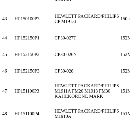
HEWLETT PACKARD/PHILIPS
43
HP150100P3
150 
CP M1913J
44
HP152150P1
CP30-027T
152
45
HP152150P2
CP30-026N
152
46
HP152150P3
CP30-028
152
HEWLETT PACKARD/PHILIPS
47
HP151100P3
M1911A FM20 M1913 FM30
151
KAHEKORDNE MÄRK
HEWLETT PACKARD/PHILIPS
48
HP151100P4
151
M1910A