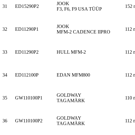
JOOK
31
ED15290P2
152 
F3, F6, F9 USA TÜÜP
JOOK
32
ED11290P1
112 
MFM-2 CADENCE IIPRO
33
ED11290P2
HULL MFM-2
112 
34
ED112100P
EDAN MFM800
112 
GOLDWAY
35
GW110100P1
110 
TAGAMÄRK
GOLDWAY
36
GW110100P2
112 
TAGAMÄRK