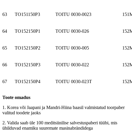
63
TO151150P3
TOITU 0030-0023
151
64
TO152150P1
TOITU 0030-026
152
65
TO152150P2
TOITU 0030-005
152
66
TO152150P3
TOITU 0030-022
152
67
TO152150P4
TOITU 0030-023T
152
Toote omadus
1. Korea või Jaapani ja Mandri-Hiina baasil valmistatud toorpaber
valitud toodete jaoks
2. Valida saab üle 100 meditsiinilise salvestuspaberi tüübi, mis
ühilduvad enamiku suuremate masinabrändidega