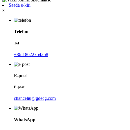
Saada e-kiri
x
Telefon
Tel
+86-18622754258
E-post
E-post
chanceliu@gdecg.com
WhatsApp