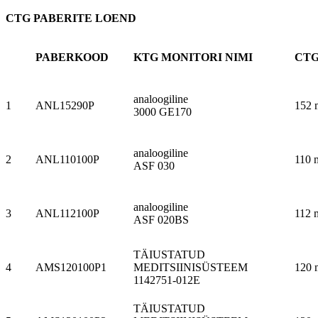
CTG PABERITE LOEND
PABERKOOD
KTG MONITORI NIMI
CTG
analoogiline
1
ANL15290P
152 
3000 GE170
analoogiline
2
ANL110100P
110 
ASF 030
analoogiline
3
ANL112100P
112 
ASF 020BS
TÄIUSTATUD
4
AMS120100P1
MEDITSIINISÜSTEEM
120 
1142751-012E
TÄIUSTATUD