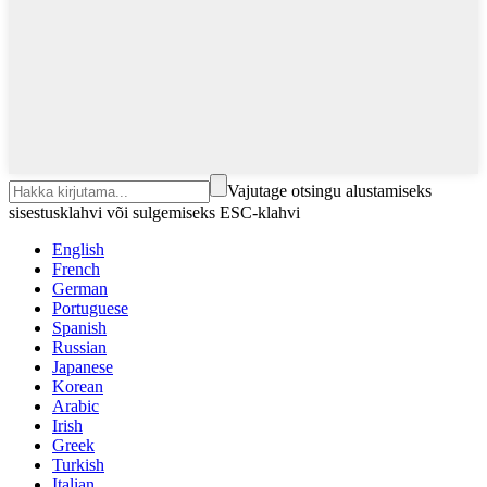
Vajutage otsingu alustamiseks
sisestusklahvi või sulgemiseks ESC-klahvi
English
French
German
Portuguese
Spanish
Russian
Japanese
Korean
Arabic
Irish
Greek
Turkish
Italian