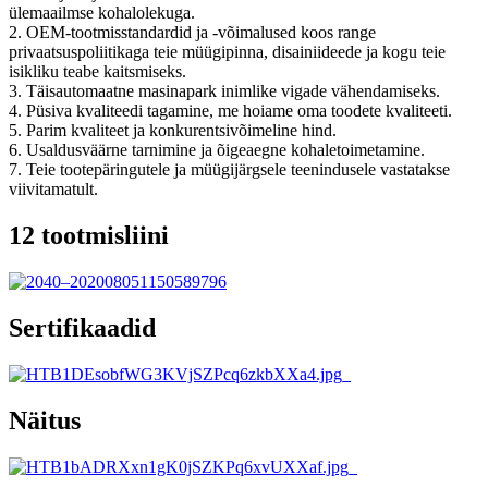
ülemaailmse kohalolekuga.
2. OEM-tootmisstandardid ja -võimalused koos range
privaatsuspoliitikaga teie müügipinna, disainiideede ja kogu teie
isikliku teabe kaitsmiseks.
3. Täisautomaatne masinapark inimlike vigade vähendamiseks.
4. Püsiva kvaliteedi tagamine, me hoiame oma toodete kvaliteeti.
5. Parim kvaliteet ja konkurentsivõimeline hind.
6. Usaldusväärne tarnimine ja õigeaegne kohaletoimetamine.
7. Teie tootepäringutele ja müügijärgsele teenindusele vastatakse
viivitamatult.
12 tootmisliini
Sertifikaadid
Näitus