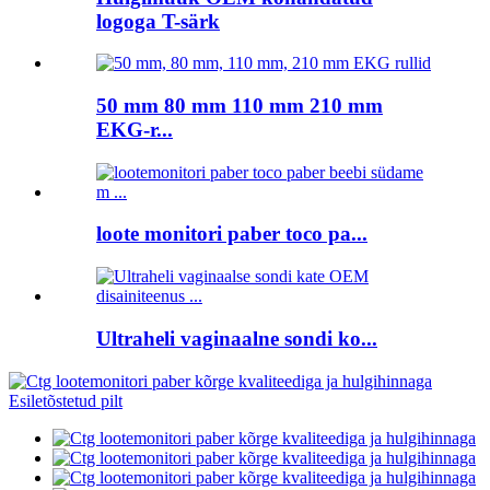
logoga T-särk
50 mm 80 mm 110 mm 210 mm
EKG-r...
loote monitori paber toco pa...
Ultraheli vaginaalne sondi ko...