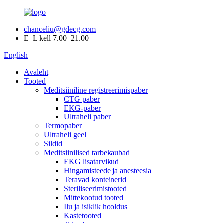
chanceliu@gdecg.com
E–L kell 7.00–21.00
English
Avaleht
Tooted
Meditsiiniline registreerimispaber
CTG paber
EKG-paber
Ultraheli paber
Termopaber
Ultraheli geel
Sildid
Meditsiinilised tarbekaubad
EKG lisatarvikud
Hingamisteede ja anesteesia
Teravad konteinerid
Steriliseerimistooted
Mittekootud tooted
Ilu ja isiklik hooldus
Kastetooted