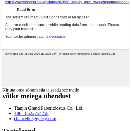
Kirjuta oma sõnum siia ja saada see meile
võtke meiega ühendust
Tianjin Grand Paberitööstus Co., Ltd.
+86-18622754258
chanceliu@gdecg.com