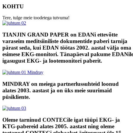
KOHTU
Tere, tulge meie toodetega tutvuma!
TIANJIN GRAND PAPER on EDANi ettevõtte
varaseim meditsiiniliste dokumentide paberi tarnija
pärast seda, kui EDAN töötas 2002. aastal välja oma
esimese EKG-monitori. Tänapäeval pakume EDANil
igasugust EKG- ja lootemonitori paberit.
MINDRAY on meiega partnerlussuhteid loonud
alates 2003. aastast ja on üks meie suurimaid
püsikliente.
Oleme tarninud CONTECile igat tüüpi EKG- ja
KTG-pabereid alates 2005. aastast ning oleme
toetanud CONTECi globaalset äritegevust üle 15