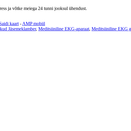
ress ja võtke meiega 24 tunni jooksul ühendust.
Saidi kaart
-
AMP mobiil
rvikud Jäsemeklamber
,
Meditsiiniline EKG-aparaat
,
Meditsiiniline EKG g