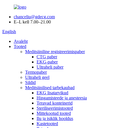
chanceliu@gdecg.com
E–L kell 7.00–21.00
English
Avaleht
Tooted
Meditsiiniline registreerimispaber
CTG paber
EKG-paber
Ultraheli paber
Termopaber
Ultraheli geel
Sildid
Meditsiinilised tarbekaubad
EKG lisatarvikud
Hingamisteede ja anesteesia
Teravad konteinerid
Steriliseerimistooted
Mittekootud tooted
Ilu ja isiklik hooldus
Kastetooted