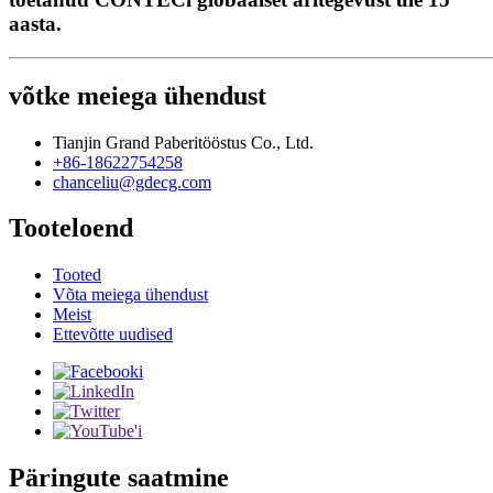
aasta.
võtke meiega ühendust
Tianjin Grand Paberitööstus Co., Ltd.
+86-18622754258
chanceliu@gdecg.com
Tooteloend
Tooted
Võta meiega ühendust
Meist
Ettevõtte uudised
Päringute saatmine