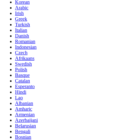
Korean
Arabic
Irish
Greek
Turkish
Italian
Danish
Romanian
Indonesian
Czech
Afrikaans
Swedish
Polish
Basque
Catalan
Esperanto
Hindi
Lao
Albanian
Amharic
Armenian
Azerbaijani
Belarusian
Bengali
Bosnian