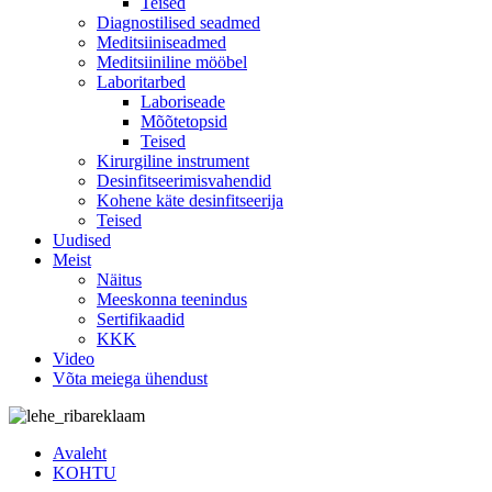
Teised
Diagnostilised seadmed
Meditsiiniseadmed
Meditsiiniline mööbel
Laboritarbed
Laboriseade
Mõõtetopsid
Teised
Kirurgiline instrument
Desinfitseerimisvahendid
Kohene käte desinfitseerija
Teised
Uudised
Meist
Näitus
Meeskonna teenindus
Sertifikaadid
KKK
Video
Võta meiega ühendust
Avaleht
KOHTU