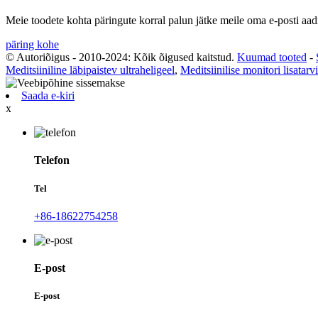
Meie toodete kohta päringute korral palun jätke meile oma e-posti aad
päring kohe
© Autoriõigus - 2010-2024: Kõik õigused kaitstud.
Kuumad tooted
-
Meditsiiniline läbipaistev ultraheligeel
,
Meditsiinilise monitori lisata
Saada e-kiri
x
Telefon
Tel
+86-18622754258
E-post
E-post