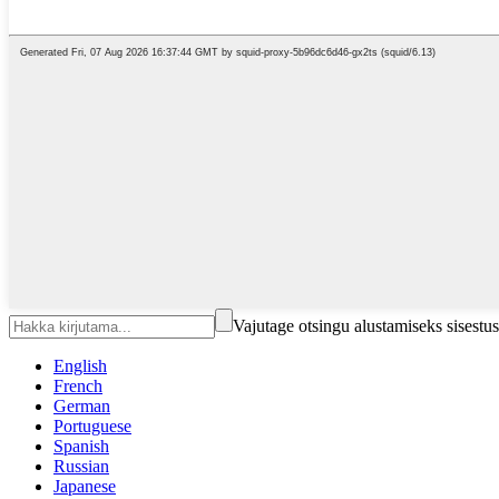
Vajutage otsingu alustamiseks sisest
English
French
German
Portuguese
Spanish
Russian
Japanese